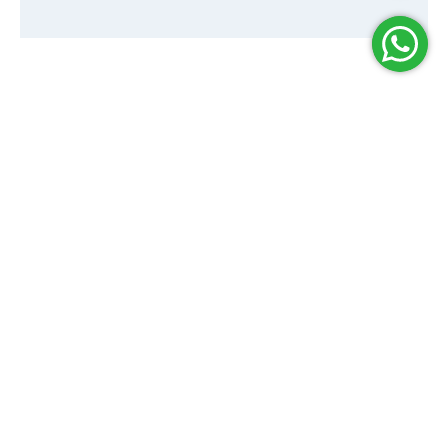
Patients
Quick Links
Packages
About Us
Explore All Tests